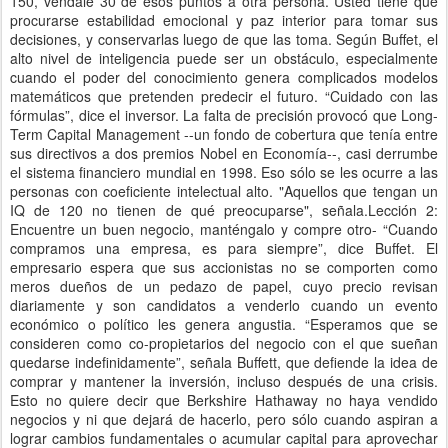
150, véndale 30 de esos puntos a otra persona. Usted tiene que
procurarse estabilidad emocional y paz interior para tomar sus
decisiones, y conservarlas luego de que las toma. Según Buffet, el
alto nivel de inteligencia puede ser un obstáculo, especialmente
cuando el poder del conocimiento genera complicados modelos
matemáticos que pretenden predecir el futuro. “Cuidado con las
fórmulas”, dice el inversor. La falta de precisión provocó que Long-
Term Capital Management --un fondo de cobertura que tenía entre
sus directivos a dos premios Nobel en Economía--, casi derrumbe
el sistema financiero mundial en 1998. Eso sólo se les ocurre a las
personas con coeficiente intelectual alto. "Aquellos que tengan un
IQ de 120 no tienen de qué preocuparse", señala.Lección 2:
Encuentre un buen negocio, manténgalo y compre otro- “Cuando
compramos una empresa, es para siempre”, dice Buffet. El
empresario espera que sus accionistas no se comporten como
meros dueños de un pedazo de papel, cuyo precio revisan
diariamente y son candidatos a venderlo cuando un evento
económico o político les genera angustia. “Esperamos que se
consideren como co-propietarios del negocio con el que sueñan
quedarse indefinidamente”, señala Buffett, que defiende la idea de
comprar y mantener la inversión, incluso después de una crisis.
Esto no quiere decir que Berkshire Hathaway no haya vendido
negocios y ni que dejará de hacerlo, pero sólo cuando aspiran a
lograr cambios fundamentales o acumular capital para aprovechar