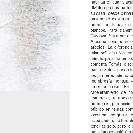
Responder
Anonymous
24
como hago para
Responder