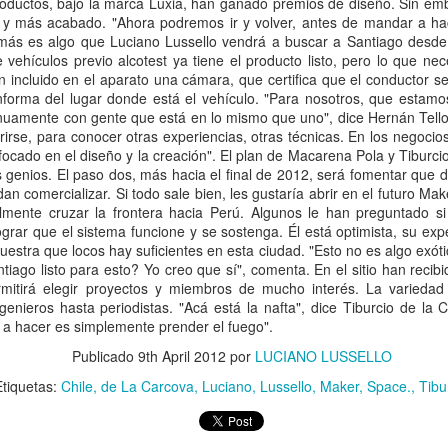
ien no existe o apenas existe (en términos de números).
tros mismos en el espejo, entender lo que somos, y comenzar a valora
resas que no son relevantes en América Latina.
Si bien pueden tratar de 
 el mundo, no nos conectan con los mercados locales.
Y sin un mercado
 ser de interés para los inversores o compradores internacionales cuya
 puede decirnos acerca de la próxima gran compañía
s de formular ideas para su siguiente empresa, le animo a cualquier emp
ir en Wikipedia.
Empiece a pensar en lo que somos en América Latina y 
o a dónde están las oportunidades.
 minuto el "Norte" contra el "Sur". Vamos a ver la oportunidad de creci
 los efectos de este artículo, vamos a considerar el "Norte", como EE.UU
Publicado
9th April 2012
por
LUCIANO LUSSELLO
ina, incluyendo México y Brasil.
Etiquetas:
Chile
de La Carcova
Luciano
Lussello
Maker
Space.
Tibu
El Sur
El Norte