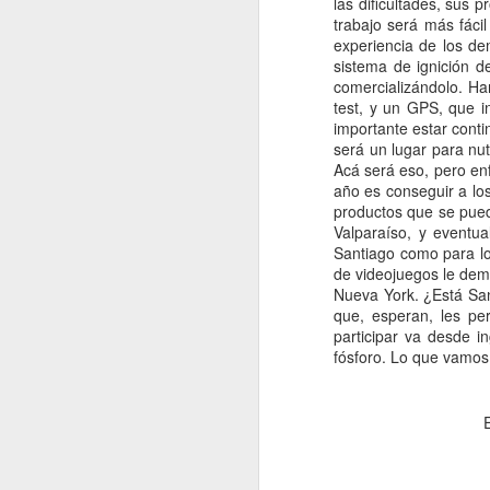
para el público que, o b
Mientras miramos a noso
para la creación de emp
consumidores locales en
por lo general no puede
desesperadamente.
Lo que el espejo
En lugar de leer noticia
en ciernes para consegu
demografía dan en cuant
Vamos a comparar por un
"Sur", no el "Norte". A
el "Sur" es América Lat