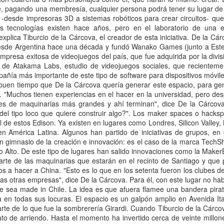
Publicado
14th August 2014
por
LUCIANO LUSSELLO
2
Ver comentarios
 de mayo de 2017 a las 20:24
tecnología para mejorar La La salud de los niños 03514660652