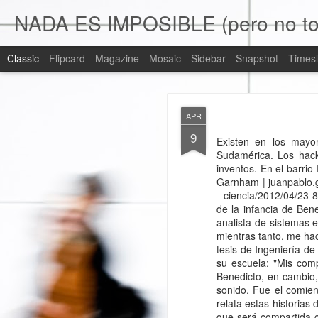
NADA ES IMPOSIBLE (pero no tod
Classic
Flipcard
Magazine
Mosaic
Sidebar
Snapshot
Timesl
AUG
APR
14
9
Existen en los mayores centros creativos del mundo: Silicon Valley, Londres, Tokio. Pero no hay ninguno en Sudamérica. Los hackspace o maker space son lugares abiertos donde se reúnen "genios locos" para crear sus inventos. En el barrio Italia se está abriendo el primero, y los sueños de estos creativos apuntan alto. Por Juan Pablo Garnham | juanpablo.garnham@quepasa.cl. Revista Qué Pasa, 04/04/2012 http://www.quepasa.cl/articulo/tecnologia---ciencia/2012/04/23-8153-9-un-taller--de-locos.shtml © José Miguel Méndez Armar y desarmar. Los fines de semana de la infancia de Benedicto López estuvieron plagados de herramientas y horas en el taller, al lado de su papá, un analista de sistemas en un banco que disfrutaba haciendo muebles y otros artefactos. "Era un Giro Sin Tornillos. Yo, mientras tanto, me hacía una metralleta de madera o una honda", recuerda Benedicto. Por eso, a la hora de hacer su tesis de Ingeniería de Sonido no fue raro que quisiera hacer algo. Aunque algo de extraño tenía, no era lo común en su escuela: "Mis compañeros hacían desarrollos de software o un estudio para medir acústicamente un espacio". Benedicto, en cambio, hizo una reposera con altavoces diseñados especialmente para tener la mejor experiencia de sonido. Fue el comienzo de muchos productos que mezclan diseño con audio y que sigue creando. El lugar donde relata estas historias de creación y de inventar cosas es el que será su futura oficina y taller. Una oficina particular, ya que será compartida con cuarenta o más personajes como él, que harán lo mismo: crear. El Santiago Maker Space será un espacio donde, pagando una membresía, cualquier persona podrá tener su lugar de trabajo y podrá usar una serie de herramientas -desde impresoras 3D a sistemas robóticos para crear circuitos- que normalmente no son de acceso público. "Estas tecnologías existen hace años, pero en el laboratorio de una empres