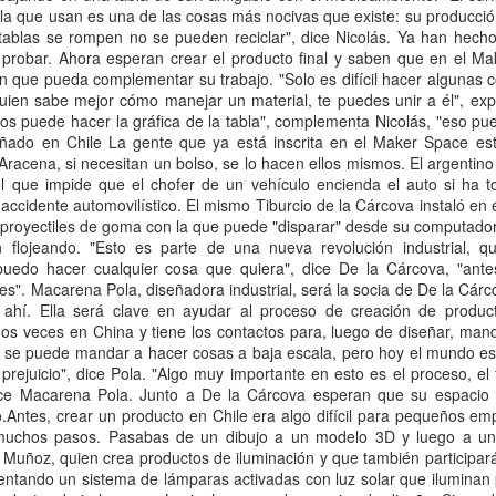
Cargar más
cesitas saber para crear la próxima gran empresa
Latina
.
o por Juan Pablo Capello
rsonal, los latinoamericanos ven a menudo Internet y la escena tech c
uestra imagen idealizada de los norteamericanos.
Es como si pensáramo
 internacional, los dientes se volverán más recta, vamos a ser un poco m
mas de alguna manera desaparecer.
icamente tienen un complejo de inferioridad.
llamado complejo de inferioridad tiene que ver con la escena de tecnolo
o.
 empresas de tecnología
que se están creando en América Latina hoy