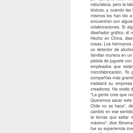
Todo lo que ne
OCT
19
este articulo fue escrit
Desde mi experiencia pe
que nos hará más como n
ecosistema de tecnología
más rubio, y los proble
Latinoamericanos histór
¿Qué es lo nuestro así 
Latina?
Bueno, casi tod
las
La gran mayoría de