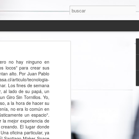
ofer de un vehículo encienda el auto si ha tomado, luego de que un familiar muriera en un accidente automovilístico. El mismo Tiburcio de la Cárcova instaló en el techo de su oficina una pistola de juguete con proyectiles de goma con la que puede "disparar" desde su computador a quienes entran o a los empleados que están flojeando. "Esto es parte de una nueva revolución industrial, que tiene que ver con la microfabricación. Yo puedo hacer cualquier cosa que quiera", dice De la Cárcova, "antes esto estaba limitado a compañías más grandes". Macarena Pola, diseñadora industrial, será la socia de De la Cárcova en el Maker Space, e instalará su empresa ahí. Ella será clave en ayudar al proceso de creación de productos y de asesorar a los creadores. Ha vivido dos veces en China y tiene los contactos para, luego de diseñar, mandar a hacer las unidades. "La gente cree que no se puede mandar a hacer cosas a baja escala, pero hoy el mundo está hecho para el custom. Queremos sacar este prejuicio", dice Pola. "Algo muy importante en esto es el proceso, el testeo, el probar. Eso en Chile no se hace", dice Macarena Pola. Junto a De la Cárcova esperan que su espacio contribuya a generar un cambio en ese sentido.Antes, crear un producto en Chile era algo difícil para pequeños emprendedores. "Hasta hoy, te tenías que saltar muchos pasos. Pasabas de un dibujo a un modelo 3D y luego a unos dos o tres prototipos máximo", dice Ximena Muñoz, quien crea productos de iluminación y que también participará en el Maker Space. Ésa fue su experiencia inventando un sistema de lámparas activadas con luz solar que iluminan plantas de jardín. Pese a las dificultades, sus productos, bajo la marca Luxia, han ganado premios de diseño. Sin embargo, ahora cree que su trabajo será más fácil y más acabado. "Ahora podremos ir y volver, antes de mandar a hacer el producto final". La experiencia de los demás es algo que Luciano Lussello vendrá a buscar a Santiago desde Córdoba. El creador del sistema de ignición de vehículos previo alcotest ya tiene el producto listo, pero lo que necesita es ir mejorándolo y comercializánd