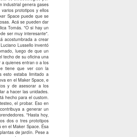
 en América
omo la poción mágica
s que al ser parte del
ás alto, el pelo crecerá
gía en América
 en día están diseñados